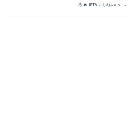
٥ سيرفرات IPTV 🔥💪