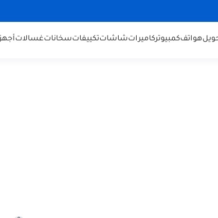
ويل
هواتف
كمبيوتر
كاميرات
شاشات
تكييفات
سخانات
غسالات
أجهز