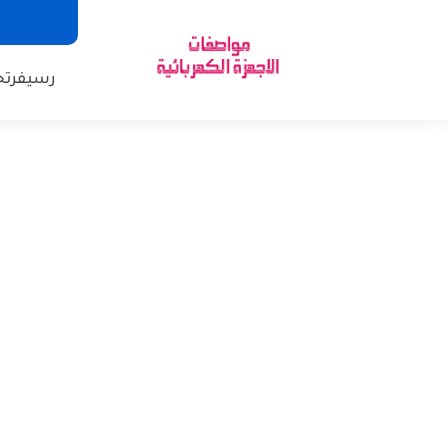
رسيفر
تح