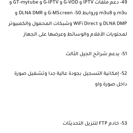
49- دعم ملفات IPTV و G-VOD و G-IPTV و GT-mytube و
m3u و m3u8 وروابط 50- G-MScreen و DLNA DMR و
DLNA DMP و WiFi Direct وشبكات المحمول والكمبيوتر
لمحتويات الأفلام والوسائط وعرضها على الجهاز
51- يدعم شرائح الجيل الثالث
52- إمكانية التسجيل بجودة عالية جدا وتشغيل صورة
داخل صورة واو
53- خادم FTP لتنزيل التحديثات