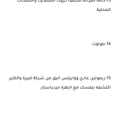
13-كامة القراءة مختلف كروت الستلايت والشبكات
المحلية
14-بلوتوث
15-ريموتين عادي ووايرلس انيق من شركة كبيرة والكثير
اكتشفه بنفسك مع اجهزة ميدياستار