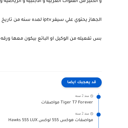
و الكثير من القنوات العربية و الأجنبية و الرياضية و
الجهاز يحتوي علي سيفر iptv لمده سنه من تاريخ التفعيل
بس تفعيله من الوكيل او البائع بيكون معها ورقه 
قد يعجبك ايضا
منذ 2 سنة
Tiger T7 Forever مواصفات
منذ 2 سنة
مواصفات هوكس 555 لوكس Hawks 555 LUX