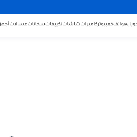
ويل
هواتف
كمبيوتر
كاميرات
شاشات
تكييفات
سخانات
غسالات
أجهز