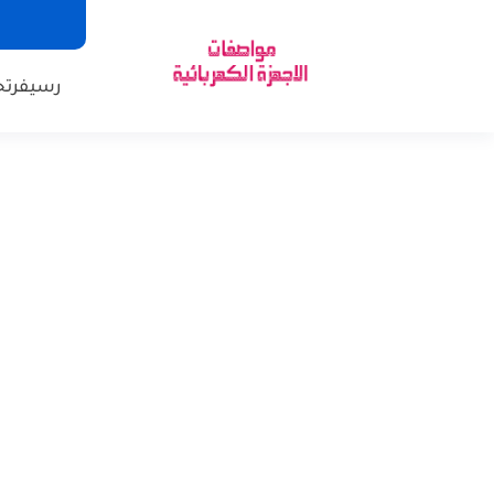
رسيفر
تح