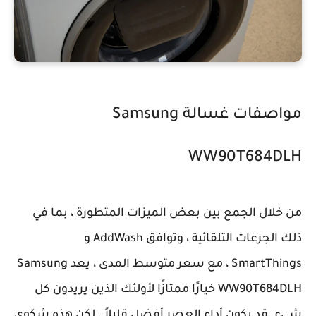
مواصفات غسالة Samsung
WW90T684DLH
من خلال الجمع بين بعض الميزات المتطورة ، بما في
ذلك الجرعات التلقائية ، وتوافق AddWash و
SmartThings ، مع سعر متوسط المدى ، يعد Samsung
WW90T684DLH خيارًا ممتازًا لأولئك الذين يريدون كل
شيء. قد يكون أداء العصر أفضل قليلاً ، لكن هذه شكوى