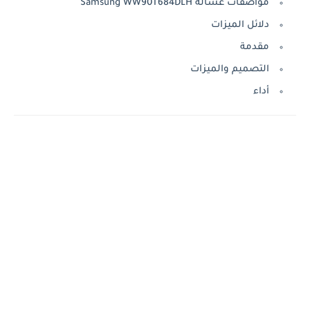
مواصفات غسالة Samsung WW90T684DLH
دلائل الميزات
مقدمة
التصميم والميزات
أداء