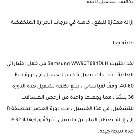
تكاليف تشغيل لائقة
إزالة ممتازة للبقع ، خاصة في درجات الحرارة المنخفضة
هادئة جدا
لقد اختبرت Samsung WW90T684DLH من خلال اختباراتي
العادية. لقد بدأت بحمل 5 كجم للغسيل في دورة Eco
40-60. وفقًا لقياساتي ، تبلغ تكلفة تشغيل هذه الدورة
36 بنسًا ، مما يجعلها واحدة من أرخص الغسالات
للتشغيل. في هذا الغسيل ، أدت دورة العصر المصنفة B
إلى إزالة معظم الماء من ملابسي ، تاركةً وراءها 32.4٪.
هذه نتيجة جيدة.