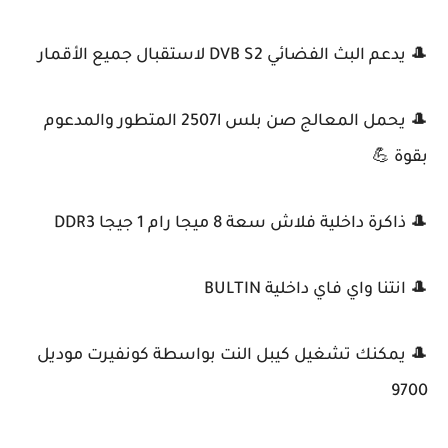
🎩 يدعم البث الفضائي DVB S2 لاستقبال جميع الأقمار
🎩 يحمل المعالج صن بلس 2507l المتطور والمدعوم
بقوة 💪
🎩 ذاكرة داخلية فلاش سعة 8 ميجا رام 1 جيجا DDR3
🎩 انتنا واي فاي داخلية BULTIN
🎩 يمكنك تشغيل كيبل النت بواسطة كونفيرت موديل
9700