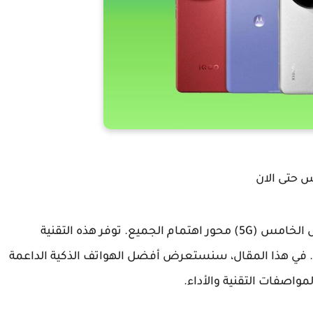
س حتى الان
في عالم التكنولوجيا المتسارع، أصبحت تقنية الجيل الخامس (5G) محور اهتمام الجميع. توفر هذه التقنية
. في هذا المقال، سنستعرض أفضل الهواتف الذكية الداعمة