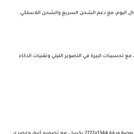
يرا ثلاثي بدقة 48 ميجابكسل، مع تحسينات كبيرة في التصوير الليلي وتقنيات الذكاء