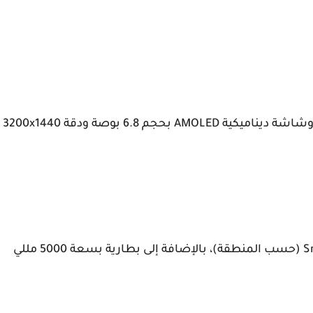
يأتي سامسونج جالاكسي S23 ألترا بتصميم أنيق وشاشة ديناميكية AMOLED بحجم 6.8 بوصة ودقة 3200x1440
مزود بمعالج Exynos 2200 أو Snapdragon 8 Gen 2 (حسب المنطقة)، بالإضافة إلى بطارية بسعة 5000 مللي