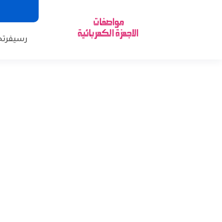
رسيفر
تح