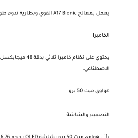
يعمل بمعالج A17 Bionic القوي وبطارية تدوم طوال اليوم، مع دعم الشحن السريع والشحن اللاسلكي.
الكاميرا
يحتوي على نظام كام
الاصطناعي.
هواوي ميت 50 برو
التصميم والشاشة
يأتي هواوي ميت 50 برو بشاشة OLED بحجم 6.76 بوصة ودقة 2772x1344 بكسل، مع تصميم أنيق وعصري.