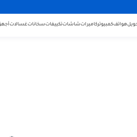
ويل
هواتف
كمبيوتر
كاميرات
شاشات
تكييفات
سخانات
غسالات
أجهز