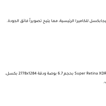
يتميز آيفون 15 برو ماكس بتصميم فاخر وشاشة Super Retina XDR بحجم 6.7 بوصة ودقة 2778x1284 بكسل،
.